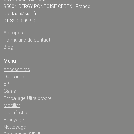
14 - 16, rue de la Garenne BP 20785
Saint-Ouen l'Aumône
95004 CERGY PONTOISE CEDEX , France
contact@sidji.fr
01.39.09.09.90
A propos
Formulaire de contact
Blog
Menu
Accessoires
Outils inox
EPI
Gants
Emballage Ultra propre
Mobilier
Désinfection
Essuyage