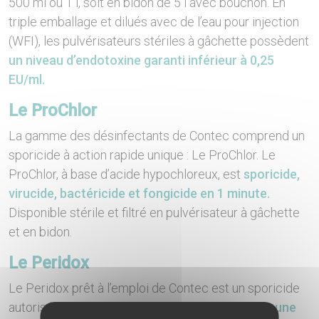
500 ml ou 1 l, soit en bidon de 5 l avec bouchon. En
triple emballage et dilués avec de l’eau pour injection
(WFI), les pulvérisateurs stériles à gâchette possèdent
un niveau d’endotoxine garanti inférieur à 0,25
EU/ml.
Le ProChlor
La gamme des désinfectants de Contec comprend un
sporicide à action rapide unique : Le ProChlor. Le
ProChlor, à base d’acide hypochloreux, est
sporicide,
virucide, bactéricide et fongicide en 1 minute.
Disponible stérile et filtré en pulvérisateur à gâchette
et en bidon.
Le Peridox
Le Peridox prêt à l’emploi de Contec est un sporicide
autorisé par le RPB et l’EPA qui permet d’obtenir
une